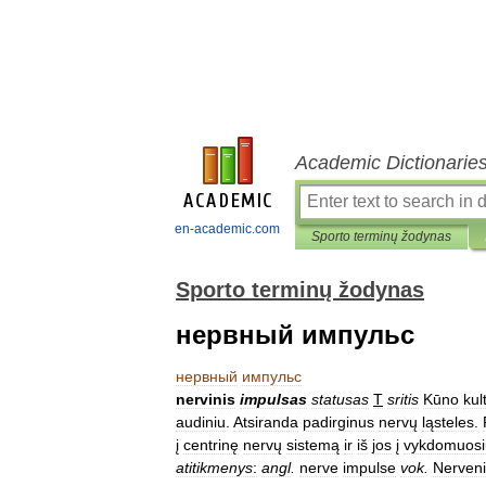
Academic Dictionarie
en-academic.com
Sporto terminų žodynas
Sporto terminų žodynas
нервный импульс
нервный
импульс
nervinis
impulsas
statusas
T
sritis
Kūno
kul
audiniu
.
Atsiranda
padirginus
nervų
ląsteles
.
į
centrinę
nervų
sistemą
ir
iš
jos
į
vykdomuosi
atitikmenys
:
angl
.
nerve
impulse
vok
.
Nerven