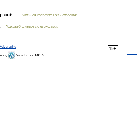
ервный …
Большая советская энциклопедия
) …
Толковый словарь по психологии
Advertising
18+
upal,
WordPress, MODx.