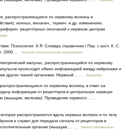
Большой
я, распространяющаяся по нервному волокну и
ствия), ионных, механич., термич. и др. изменениях.
ериферич. рецепторных окончаний к нервным центрам
оварь
ия. Психология. А Я. Словарь справочник / Пер. с англ. К. С.
лл. 2000 …
Большая психологическая энциклопедия
ектрический импульс, распространяющийся по нервному
импульсов происходит обмен информацией между нейронами и
ткам других тканей организма. Нервный… …
Википедия
распространяющаяся по нервному волокну, в ответ на
едачу информации от рецепторов в центральную нервную
анам (мышцам, железам). Проведение нервного… …
которая распространяется вдоль нервных волокон и по телу
йронов и служит для передачи сигнала от рецепторов в
 к исполнительным органам (мышцам,… …
Начала современного