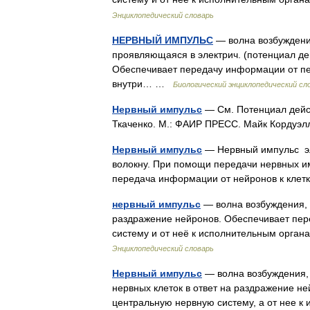
Энциклопедический словарь
НЕРВНЫЙ ИМПУЛЬС
— волна возбуждени
проявляющаяся в электрич. (потенциал дей
Обеспечивает передачу информации от п
внутри… …
Биологический энциклопедический сл
Нервный импульс
— См. Потенциал действ
Ткаченко. М.: ФАИР ПРЕСС. Майк Кордуэ
Нервный импульс
— Нервный импульс эл
волокну. При помощи передачи нервных 
передача информации от нейронов к кле
нервный импульс
— волна возбуждения, 
раздражение нейронов. Обеспечивает пер
систему и от неё к исполнительным орг
Энциклопедический словарь
Нервный импульс
— волна возбуждения, 
нервных клеток в ответ на раздражение не
центральную нервную систему, а от нее