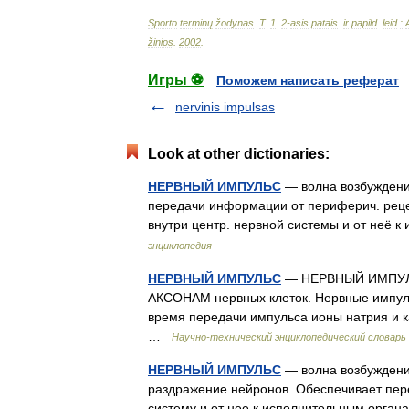
Sporto
terminų
žodynas
.
T
.
1
.
2
-
asis
patais
.
ir
papild
.
leid
.
:
žinios
.
2002
.
Игры ⚽
Поможем написать реферат
nervinis impulsas
Look at other dictionaries:
НЕРВНЫЙ ИМПУЛЬС
— волна возбуждения
передачи информации от периферич. реце
внутри центр. нервной системы и от не
энциклопедия
НЕРВНЫЙ ИМПУЛЬС
— НЕРВНЫЙ ИМПУЛЬС
АКСОНАМ нервных клеток. Нервные импу
время передачи импульса ионы натрия и к
…
Научно-технический энциклопедический словарь
НЕРВНЫЙ ИМПУЛЬС
— волна возбуждения
раздражение нейронов. Обеспечивает пер
систему и от нее к исполнительным орг