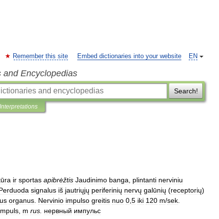
Remember this site
Embed dictionaries into your website
EN
s and Encyclopedias
Search!
Interpretations
tūra
ir
sportas
apibrėžtis
Jaudinimo
banga
,
plintanti
nerviniu
Perduoda
signalus
iš
jautriųjų
periferinių
nervų
galūnių
(
receptorių
)
us
organus
.
Nervinio
impulso
greitis
nuo
0
,
5
iki
120
m
/
sek
.
impuls
,
m
rus
.
нервный
импульс