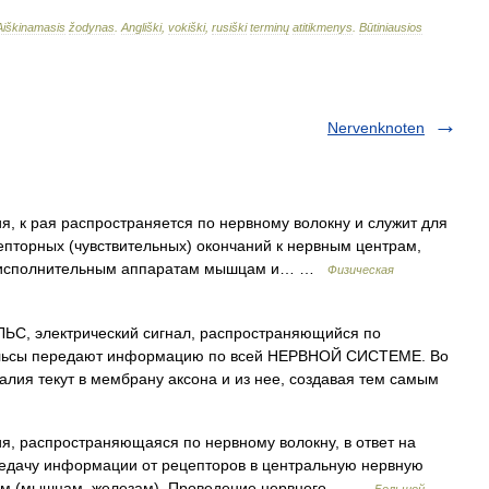
Aiškinamasis
žodynas
.
Angliški
,
vokiški
,
rusiški
terminų
atitikmenys
.
Būtiniausios
Nervenknoten
, к рая распространяется по нервному волокну и служит для
пторных (чувствительных) окончаний к нервным центрам,
ё к исполнительным аппаратам мышцам и… …
Физическая
, электрический сигнал, распространяющийся по
льсы передают информацию по всей НЕРВНОЙ СИСТЕМЕ. Во
алия текут в мембрану аксона и из нее, создавая тем самым
, распространяющаяся по нервному волокну, в ответ на
едачу информации от рецепторов в центральную нервную
анам (мышцам, железам). Проведение нервного… …